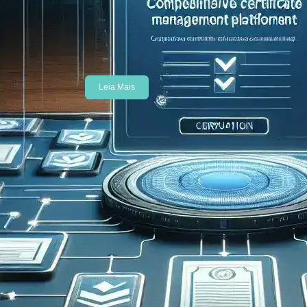
acesso baseado em políticas
representam uma evolução
significativa na gestão…
Leia Mais
Aplicativos de produtividade