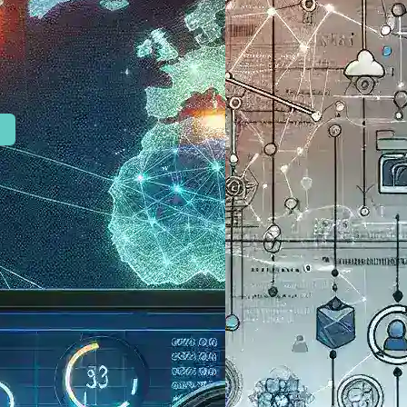
mpleto 2024
a de rede representa um
s mais críticos para o
ho de aplicações…
s de produtividade