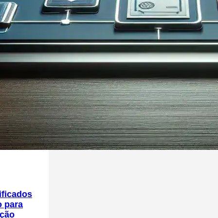
ificados
o para
ução