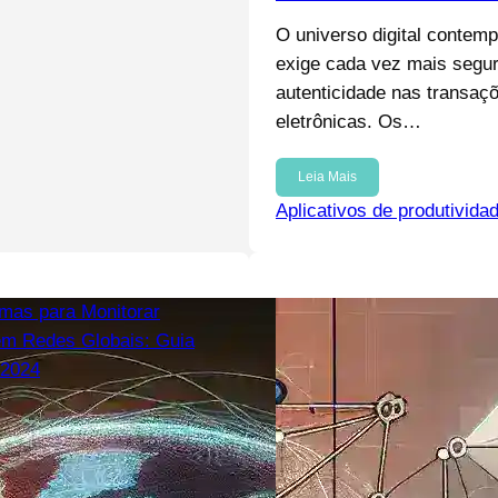
O universo digital contem
exige cada vez mais segu
autenticidade nas transaç
eletrônicas. Os…
Leia Mais
Aplicativos de produtivida
13, 2025
mas para Monitorar
 em Redes Globais: