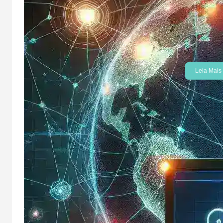
Guia Co
A latênci
dos fatore
desempen
Leia Mais
Aplicativo