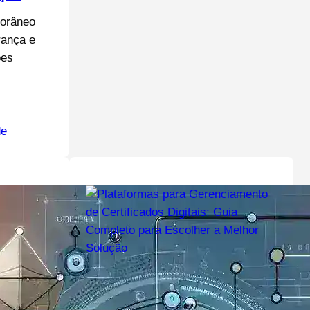
porâneo
rança e
ões
de
dezembro 11, 2025
Plataformas para