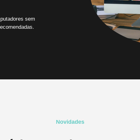
omputadores sem
 recomendadas.
Novidades