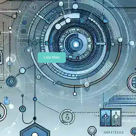
Gerenciamento de Certificados
Digitais: Guia Completo para
Escolher a Melhor Solução
No cenário digital atual, onde a
segurança da informação se tornou
uma prioridade absoluta, o…
Leia Mais
Aplicativos de produtividade