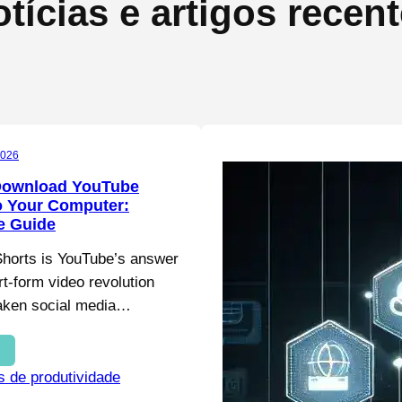
tícias e artigos recen
2026
Download YouTube
o Your Computer:
e Guide
horts is YouTube’s answer
rt-form video revolution
taken social media…
s de produtividade