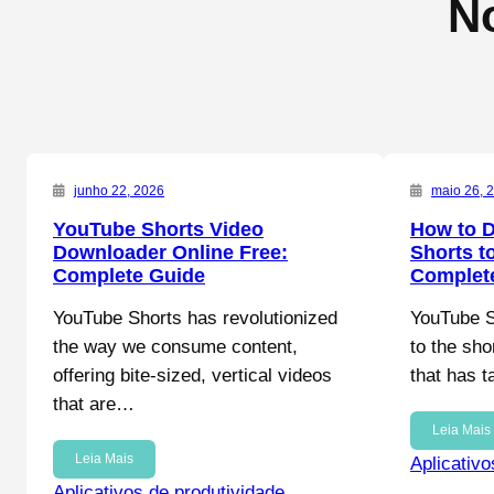
No
junho 22, 2026
maio 26, 
YouTube Shorts Video
How to 
Downloader Online Free:
Shorts t
Complete Guide
Complet
YouTube Shorts has revolutionized
YouTube S
the way we consume content,
to the sho
offering bite-sized, vertical videos
that has 
that are…
Leia Mais
Leia Mais
Aplicativo
Aplicativos de produtividade