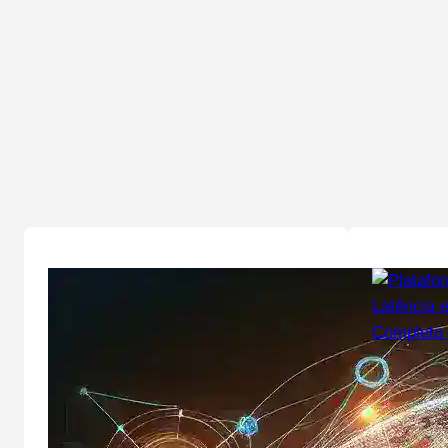
dezembro 
Platafor
Latência