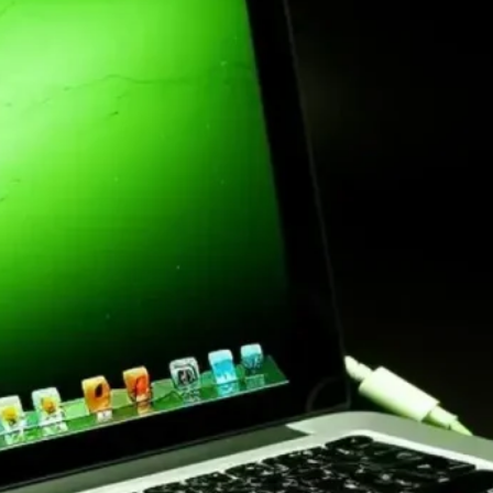
How to Download YouTube
Shorts to Your Computer:
Complete Guide
Plataformas para
Gerenciamento de
Certificados
Digitais: Guia Completo para
Escolher a Melhor Solução
Plataformas para
Controle de Acesso
Baseado em
Políticas: Guia Completo para
Segurança Empresarial
Plataformas para
Monitorar Latência
em Redes Globais: