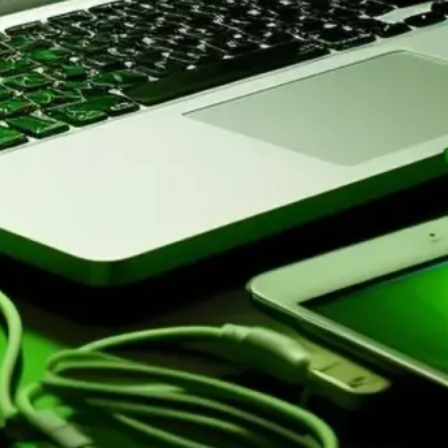
Guia Completo para
Otimização de Performance
Categorias
Aplicativos de produtividade
Armazenamento em nuvem
Dispositivos domésticos
inteligentes
Segurança telefônica