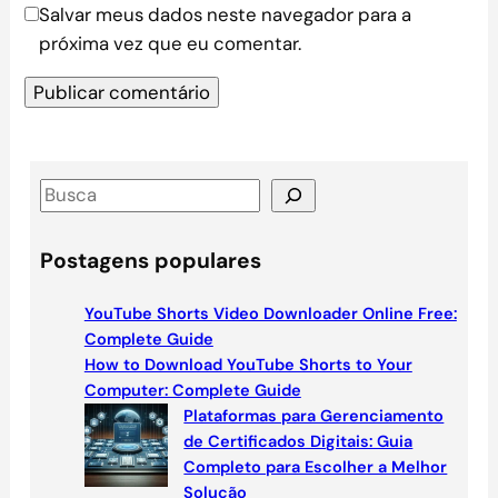
Salvar meus dados neste navegador para a
próxima vez que eu comentar.
S
e
a
Postagens populares
r
c
YouTube Shorts Video Downloader Online Free:
h
Complete Guide
How to Download YouTube Shorts to Your
Computer: Complete Guide
Plataformas para Gerenciamento
de Certificados Digitais: Guia
Completo para Escolher a Melhor
Solução