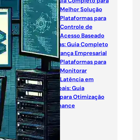
Digitais: Guia Completo para
Escolher a Melhor Solução
Plataformas para
Controle de
Acesso Baseado
em Políticas: Guia Completo
para Segurança Empresarial
Plataformas para
Monitorar
Latência em
Redes Globais: Guia
Completo para Otimização
de Performance