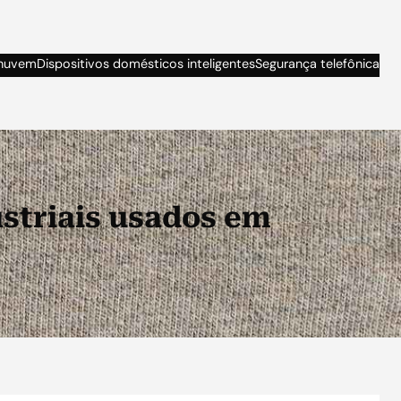
nuvem
Dispositivos domésticos inteligentes
Segurança telefônica
striais usados em