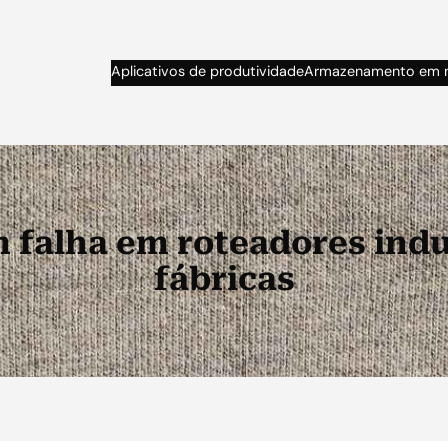
Aplicativos de produtividade
Armazenamento em 
 falha em roteadores indu
fábricas