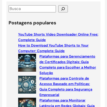
S
e
a
Postagens populares
r
c
YouTube Shorts Video Downloader Online Free:
h
Complete Guide
How to Download YouTube Shorts to Your
Computer: Complete Guide
Plataformas para Gerenciamento
de Certificados Digitais: Guia
Completo para Escolher a Melhor
Solução
Plataformas para Controle de
Acesso Baseado em Políticas:
Guia Completo para Segurança
Empresarial
Plataformas para Monitorar
Latência em Redes Globais: Guia